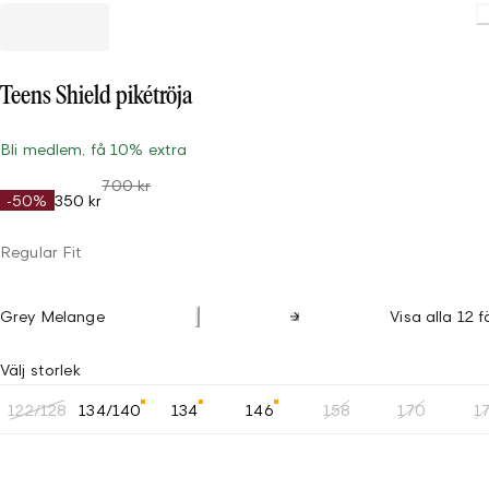
Loading
Teens Shield pikétröja
Bli medlem, få 10% extra
700 kr
-50%
350 kr
Regular Fit
Grey Melange
Visa alla 12 f
Välj storlek
122/128
134/140
134
146
158
170
1