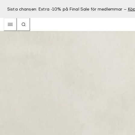
Sista chansen: Extra -10% på Final Sale för medlemmar –
Köp