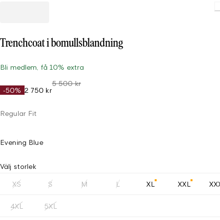
Trenchcoat i bomullsblandning
Bli medlem, få 10% extra
5 500 kr
-50%
2 750 kr
Regular Fit
Evening Blue
Välj storlek
XS
S
M
L
XL
XXL
XX
4XL
5XL