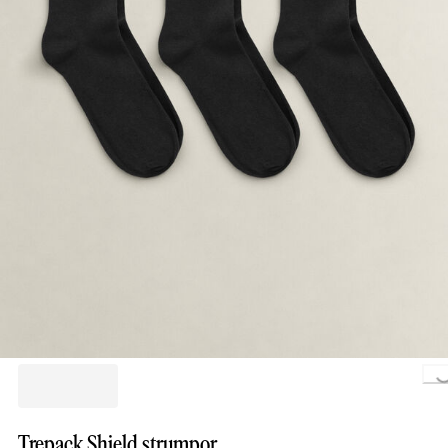
Loading.
Trepack Shield strumpor