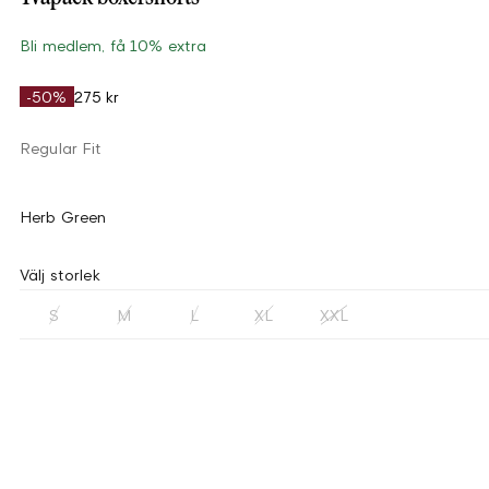
Bli medlem, få 10% extra
-50%
275 kr
Regular Fit
Herb Green
Välj storlek
S
M
L
XL
XXL