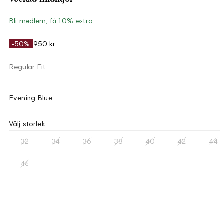
Bli medlem, få 10% extra
-50%
950 kr
Regular Fit
Evening Blue
Välj storlek
32
34
36
38
40
42
44
46