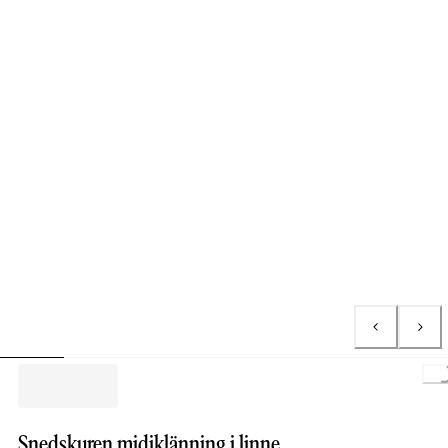
L
Snedskuren midiklänning i linne