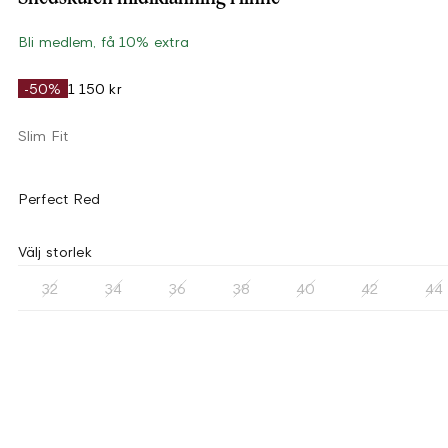
Bli medlem, få 10% extra
-50%
1 150 kr
Slim Fit
Perfect Red
Välj storlek
32
34
36
38
40
42
44