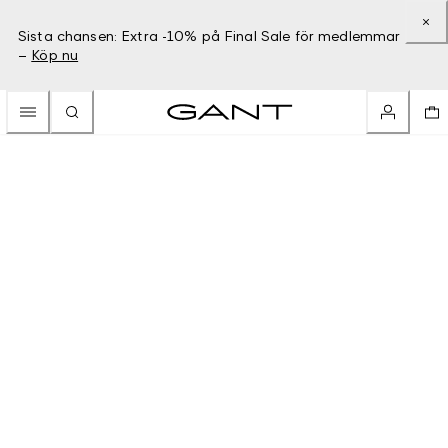
Sista chansen: Extra -10% på Final Sale för medlemmar
–
Köp nu