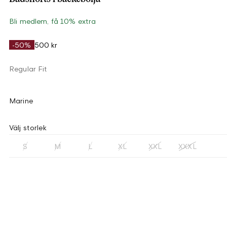
Bli medlem, få 10% extra
-50%
500 kr
Regular Fit
Marine
Välj storlek
S
M
L
XL
XXL
XXXL