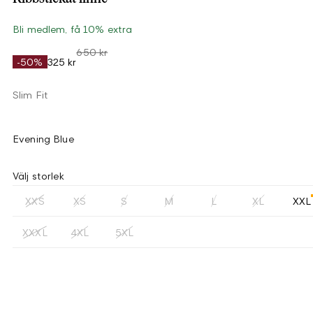
Bli medlem, få 10% extra
650 kr
-50%
325 kr
Slim Fit
Evening Blue
Välj storlek
XXS
XS
S
M
L
XL
XXL
XXXL
4XL
5XL