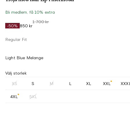
Bli medlem, få 10% extra
1 700 kr
-50%
850 kr
Regular Fit
Light Blue Melange
Välj storlek
XS
S
M
L
XL
XXL
XXX
4XL
5XL