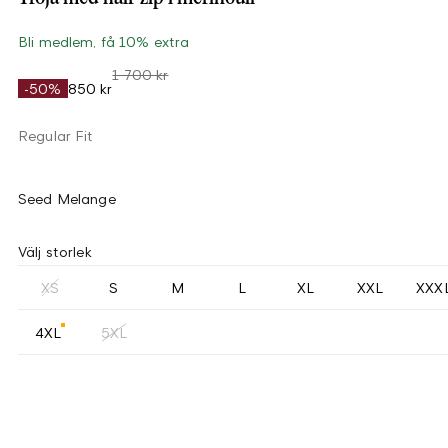
Bli medlem, få 10% extra
1 700 kr
-50%
850 kr
Regular Fit
Seed Melange
Välj storlek
XS
S
M
L
XL
XXL
XXX
4XL
5XL