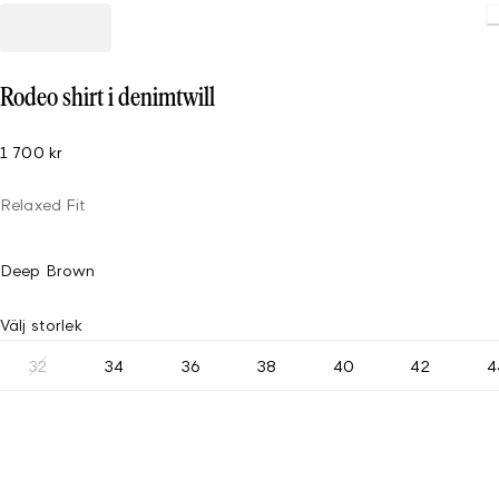
Loading
Rodeo shirt i denimtwill
1 700 kr
Relaxed Fit
Deep Brown
Välj storlek
32
34
36
38
40
42
4