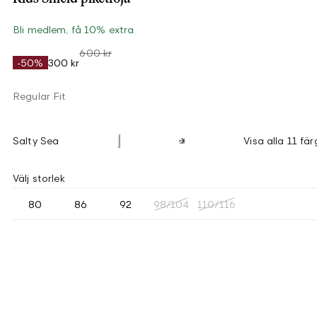
Bli medlem, få 10% extra
600 kr
-50%
300 kr
Regular Fit
Salty Sea
Visa alla 11 fär
Välj storlek
80
86
92
98/104
110/116