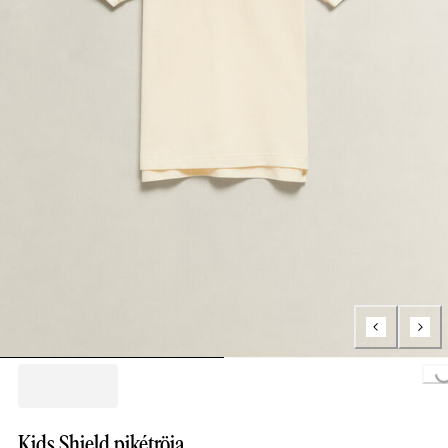
Loading..
Kids Shield pikétröja