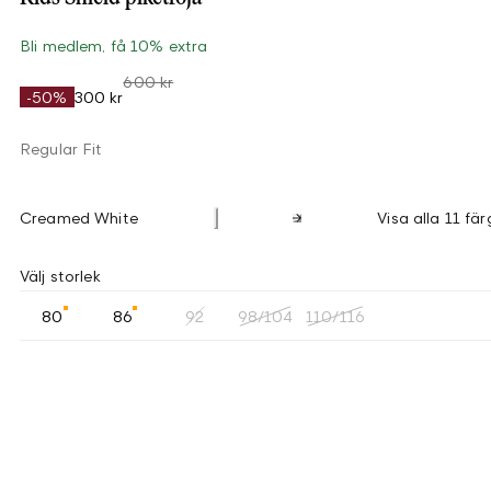
Bli medlem, få 10% extra
600 kr
-50%
300 kr
Regular Fit
Creamed White
Visa alla 11 fär
Välj storlek
80
86
92
98/104
110/116