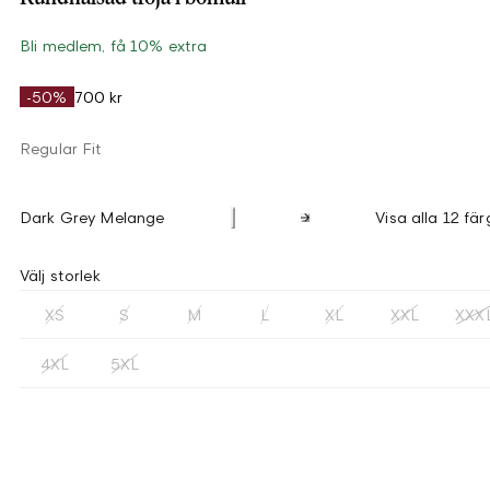
Bli medlem, få 10% extra
-50%
700 kr
Regular Fit
Dark Grey Melange
Visa alla 12 fär
Välj storlek
XS
S
M
L
XL
XXL
XXX
4XL
5XL