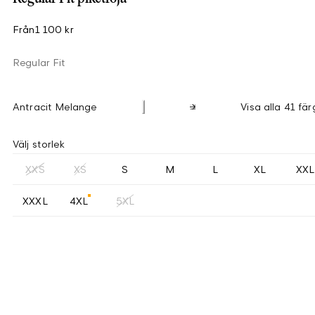
Från
1 100 kr
Regular Fit
Antracit Melange
Visa alla 41 fär
Välj storlek
XXS
XS
S
M
L
XL
XXL
XXXL
4XL
5XL