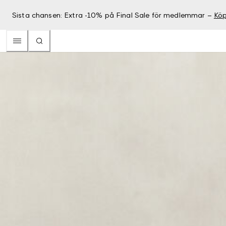
Sista chansen: Extra -10% på Final Sale för medlemmar –
Köp