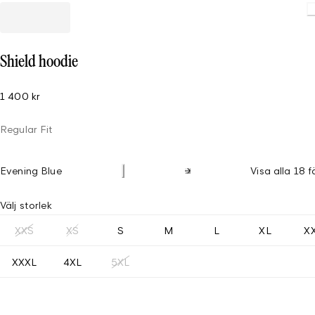
Loading.
Shield hoodie
1 400 kr
Regular Fit
Evening Blue
Visa alla 18 f
Välj storlek
XXS
XS
S
M
L
XL
X
XXXL
4XL
5XL