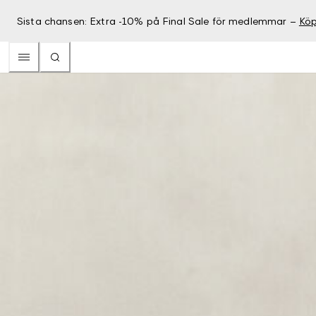
Sista chansen: Extra -10% på Final Sale för medlemmar –
Köp