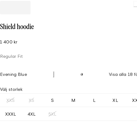
Loading
Shield hoodie
1 400 kr
Regular Fit
Evening Blue
Visa alla 18 f
Välj storlek
XXS
XS
S
M
L
XL
X
XXXL
4XL
5XL