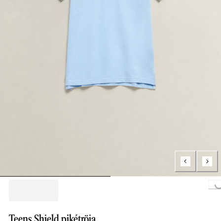
Loading..
Teens Shield pikétröja