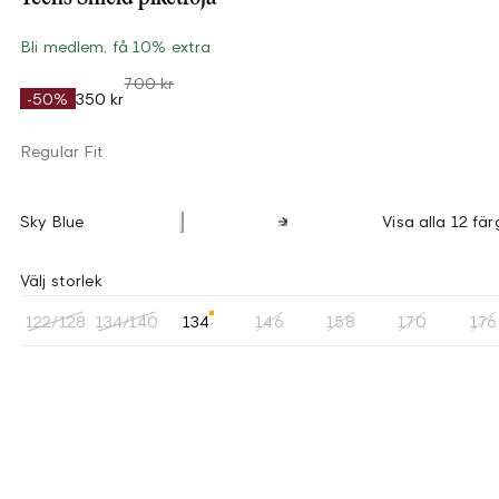
Bli medlem, få 10% extra
700 kr
-50%
350 kr
Regular Fit
Sky Blue
Visa alla 12 fär
Välj storlek
122/128
134/140
134
146
158
170
176