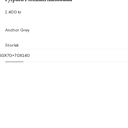
1 400 kr
Anchor Grey
Storlek
50X70+70X140