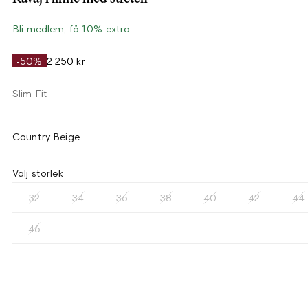
Bli medlem, få 10% extra
-50%
2 250 kr
Slim Fit
Country Beige
Välj storlek
32
34
36
38
40
42
44
46