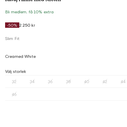
Bli medlem, få 10% extra
-50%
2 250 kr
Slim Fit
Creamed White
Välj storlek
32
34
36
38
40
42
44
46