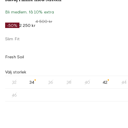
Bli medlem, få 10% extra
4 500 kr
-50%
2 250 kr
Slim Fit
Fresh Soil
Välj storlek
32
34
36
38
40
42
44
46