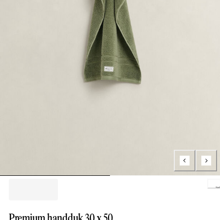
Loa
Premium handduk 30 x 50