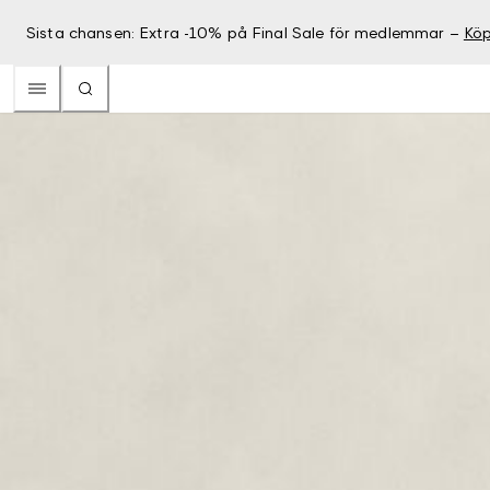
Sista chansen: Extra -10% på Final Sale för medlemmar –
Köp