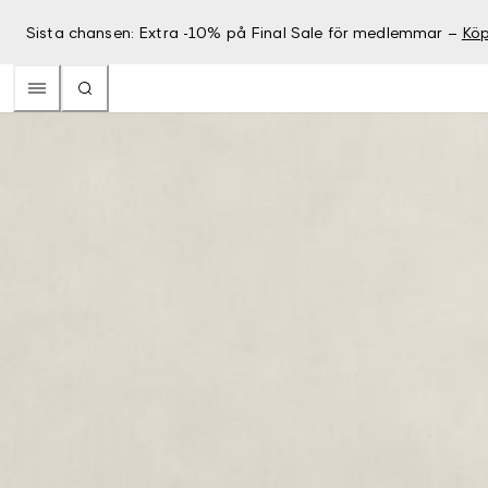
Sista chansen: Extra -10% på Final Sale för medlemmar –
Köp