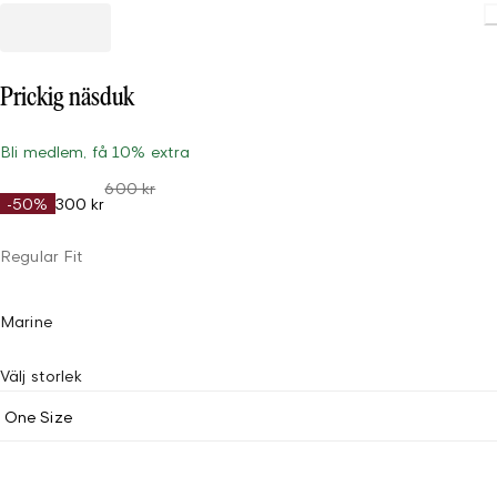
Prickig näsduk
Bli medlem, få 10% extra
600 kr
-50%
300 kr
Regular Fit
Marine
Välj storlek
One Size