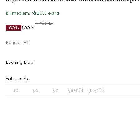
Bli medlem, få 10% extra
1 400 kr
-50%
700 kr
Regular Fit
Evening Blue
Välj storlek
80
86
92
98/104
110/116