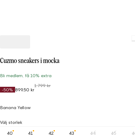
Cuzmo sneakers i mocka
Bli medlem, få 10% extra
1 799 kr
-50%
899,50 kr
Banana Yellow
Välj storlek
40
41
42
43
44
45
4