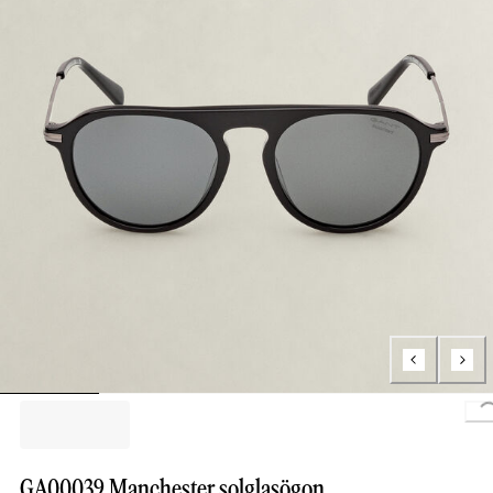
L
GA00039 Manchester solglasögon