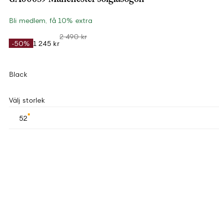
Bli medlem, få 10% extra
2 490 kr
-50%
1 245 kr
Black
Välj storlek
52