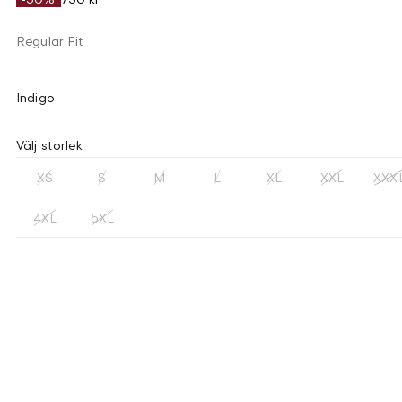
Regular Fit
Indigo
Välj storlek
XS
S
M
L
XL
XXL
XXX
4XL
5XL