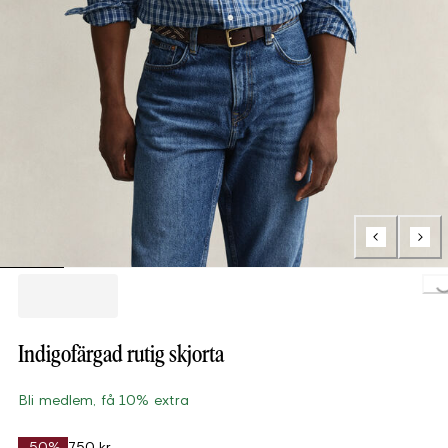
Loading..
Indigofärgad rutig skjorta
Bli medlem, få 10% extra
-50%
750 kr