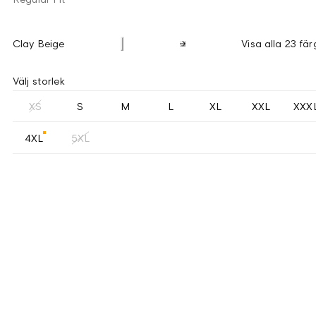
Clay Beige
Visa alla 23 fär
Välj storlek
XS
S
M
L
XL
XXL
XXX
4XL
5XL