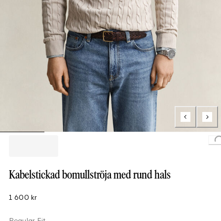
L
Kabelstickad bomullströja med rund hals
1 600 kr
Regular Fit