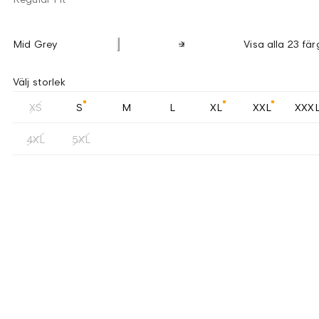
Mid Grey
Visa alla 23 fär
Välj storlek
XS
S
M
L
XL
XXL
XXX
4XL
5XL