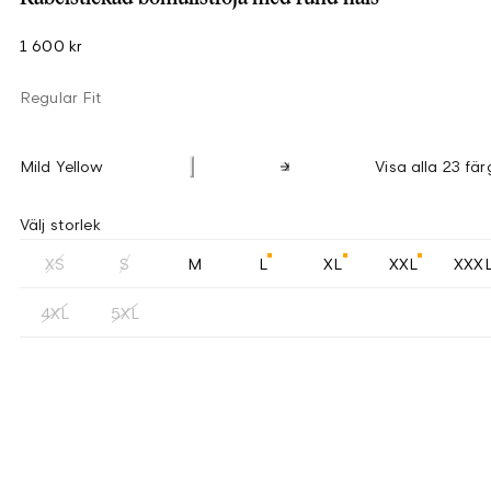
1 600 kr
Regular Fit
Mild Yellow
Visa alla 23 fär
Välj storlek
XS
S
M
L
XL
XXL
XXX
4XL
5XL