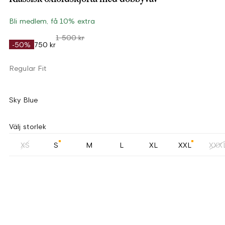
Bli medlem, få 10% extra
1 500 kr
-50%
750 kr
Regular Fit
Sky Blue
Välj storlek
XS
S
M
L
XL
XXL
XXX