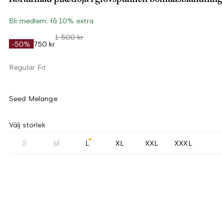
Bli medlem, få 10% extra
1 500 kr
-50%
750 kr
Regular Fit
Seed Melange
Välj storlek
S
M
L
XL
XXL
XXXL