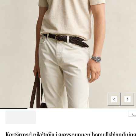
Loading...
Kortärmad pikétröja i grovspunnen bomullsblandnin