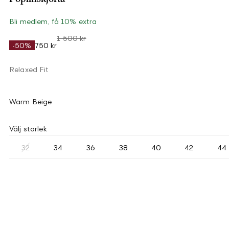
Bli medlem, få 10% extra
1 500 kr
-50%
750 kr
Relaxed Fit
Warm Beige
Välj storlek
32
34
36
38
40
42
44