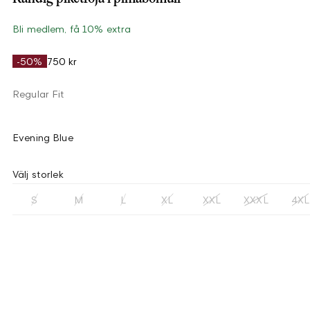
Bli medlem, få 10% extra
-50%
750 kr
Regular Fit
Evening Blue
Välj storlek
S
M
L
XL
XXL
XXXL
4XL