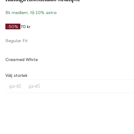
Bli medlem, få 10% extra
-50%
70 kr
Regular Fit
Creamed White
Välj storlek
40-42
43-45