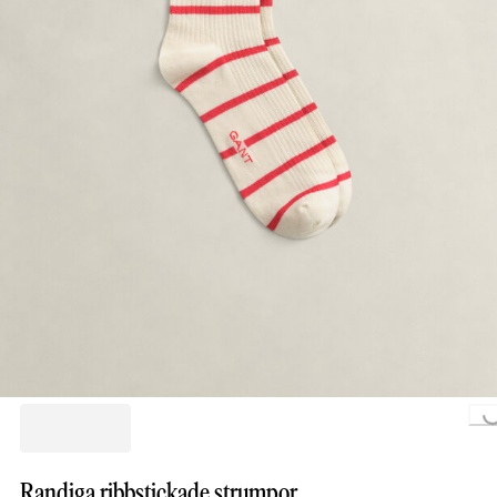
Loading..
Randiga ribbstickade strumpor