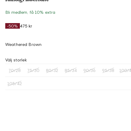
Bli medlem, få 10% extra
-50%
475 kr
Weathered Brown
Välj storlek
70/28
75/30
80/32
85/34
90/36
95/38
100/
105/42