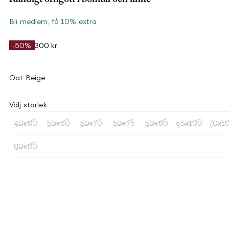
Bli medlem, få 10% extra
-50%
300 kr
Oat Beige
Välj storlek
40x80
50x60
50x70
50x75
50x80
65x100
70x1
80x80