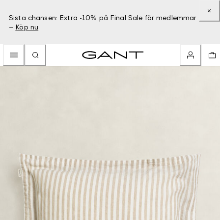
Sista chansen: Extra -10% på Final Sale för medlemmar
–
Köp nu