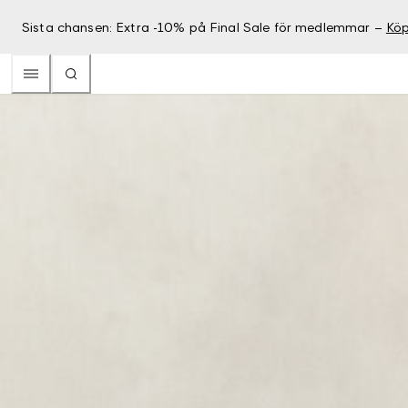
Sista chansen: Extra -10% på Final Sale för medlemmar –
Köp