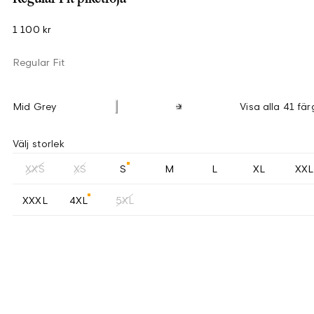
1 100 kr
Regular Fit
Mid Grey
Visa alla 41 fär
Välj storlek
XXS
XS
S
M
L
XL
XXL
XXXL
4XL
5XL