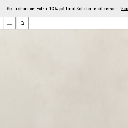
Sista chansen: Extra -10% på Final Sale för medlemmar –
Köp