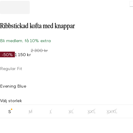
Ribbstickad kofta med knappar
Bli medlem, få 10% extra
2 300 kr
-50%
1 150 kr
Regular Fit
Evening Blue
Välj storlek
S
M
L
XL
XXL
XXXL