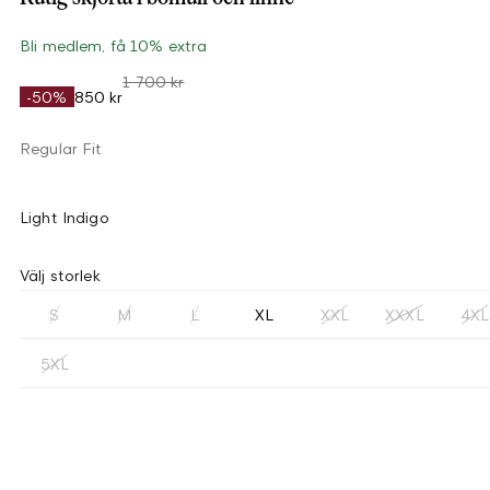
Bli medlem, få 10% extra
1 700 kr
-50%
850 kr
Regular Fit
Light Indigo
Välj storlek
S
M
L
XL
XXL
XXXL
4XL
5XL