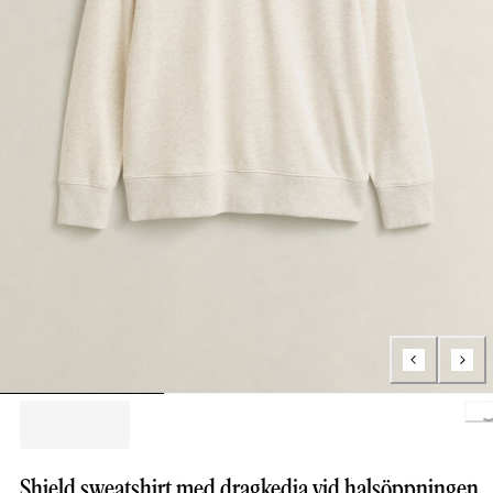
Loading..
Shield sweatshirt med dragkedja vid halsöppningen