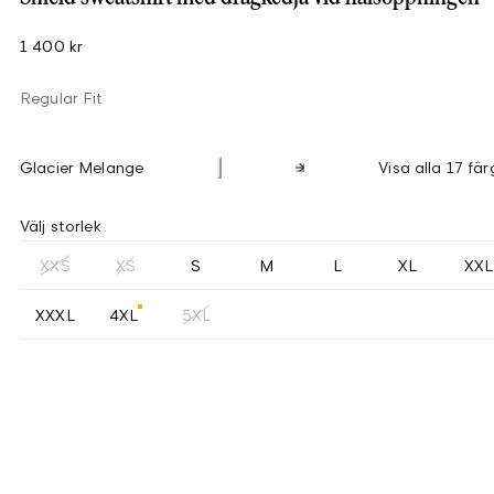
1 400 kr
Regular Fit
Glacier Melange
Visa alla 17 fär
Välj storlek
XXS
XS
S
M
L
XL
XXL
XXXL
4XL
5XL