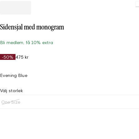
Sidensjal med monogram
Bli medlem, få 10% extra
-50%
475 kr
Evening Blue
Välj storlek
One Size