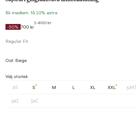
Bli medlem, få 10% extra
1 400 kr
-50%
700 kr
Regular Fit
Oat Beige
Välj storlek
XS
S
M
L
XL
XXL
XXX
4XL
5XL