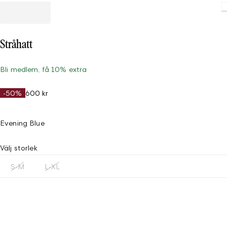
Stråhatt
Bli medlem, få 10% extra
-50%
600 kr
Evening Blue
Välj storlek
S-M
L-XL