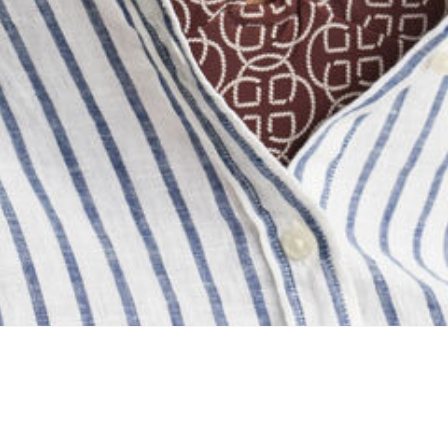
ing...