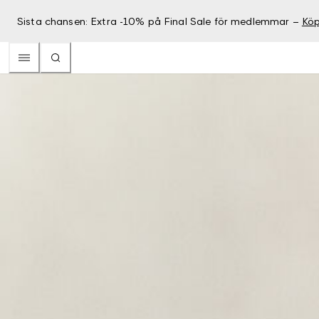
Sista chansen: Extra -10% på Final Sale för medlemmar –
Köp