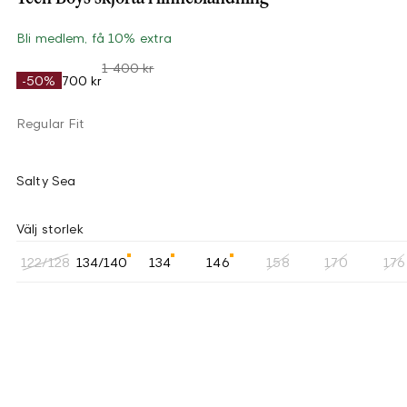
Bli medlem, få 10% extra
1 400 kr
-50%
700 kr
Regular Fit
Salty Sea
Välj storlek
122/128
134/140
134
146
158
170
176