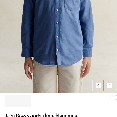
Loading.
Teen Boys skjorta i linneblandning