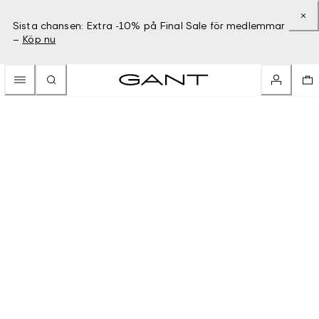
Sista chansen: Extra -10% på Final Sale för medlemmar
–
Köp nu