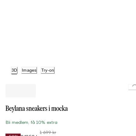
3D
Images
Try-on
Lo
Beylana sneakers i mocka
Bli medlem, få 10% extra
1 699 kr