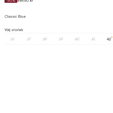
-50%
849,50 kr
Classic Blue
Välj storlek
36
37
38
39
40
41
42