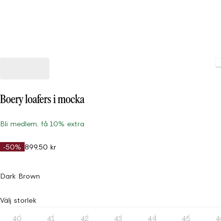
Loadin
Boery loafers i mocka
Bli medlem, få 10% extra
-50%
899,50 kr
Dark Brown
Välj storlek
40
41
42
43
44
45
4